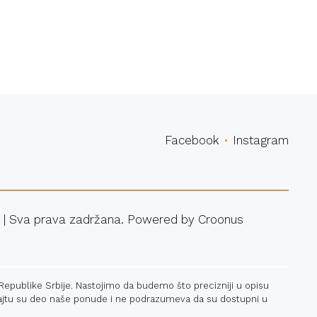
povina
Facebook
Instagram
 | Sva prava zadržana. Powered by
Croonus
 Republike Srbije. Nastojimo da budemo što precizniji u opisu
a sajtu su deo naše ponude i ne podrazumeva da su dostupni u