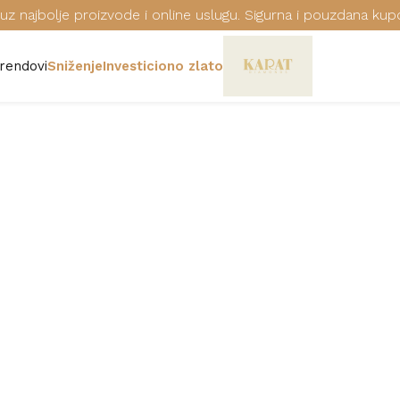
uz najbolje proizvode i online uslugu. Sigurna i pouzdana kup
rendovi
Sniženje
Investiciono zlato
RUČNI SAT S
Šifra: GP150