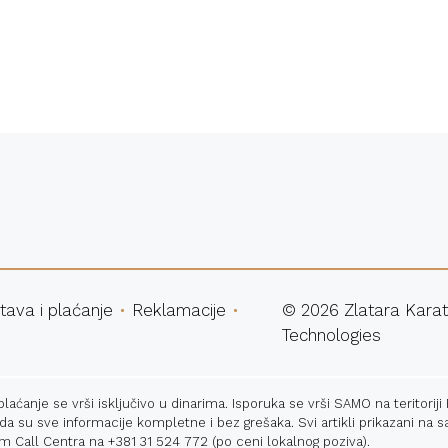
atna dostava
Sigurna ku
tava i plaćanje
Reklamacije
©
2026
Zlatara Karat
Technologies
ćanje se vrši isključivo u dinarima. Isporuka se vrši SAMO na teritoriji
 da su sve informacije kompletne i bez grešaka. Svi artikli prikazani n
m Call Centra na
+381 31 524 772
(po ceni lokalnog poziva).