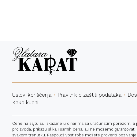
Bespl
Uslovi korišćenja
Pravilnik o zaštiti podataka
Dos
Kako kupiti
Cene na sajtu su iskazane u dinarima sa uračunatim porezom, a pla
proizvoda, prikazu slika i samih cena, ali ne možemo garantovati
svakom trenutku. Raspoloživost robe možete proveriti pozivanje