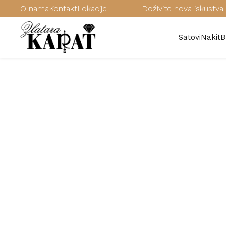
O nama
Kontakt
Lokacije
Doživite nova iskustva 
Satovi
Nakit
B
/
Brendovi