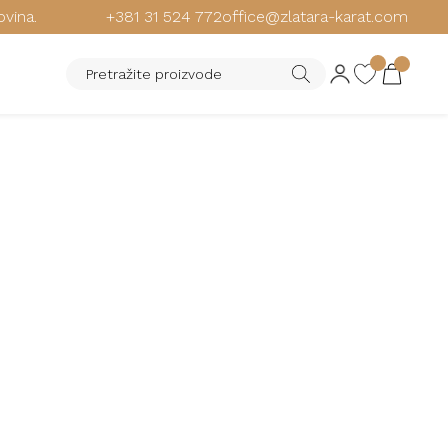
ovina.
+381 31 524 772
office@zlatara-karat.com
WATCH