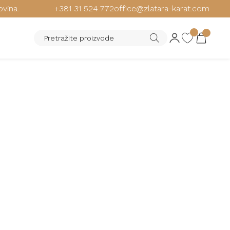
ovina.
+381 31 524 772
office@zlatara-karat.com
 MINDJUŠE