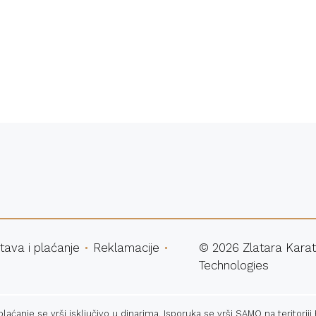
atna dostava
Sigurna ku
tava i plaćanje
Reklamacije
©
2026
Zlatara Karat
Technologies
ćanje se vrši isključivo u dinarima. Isporuka se vrši SAMO na teritoriji