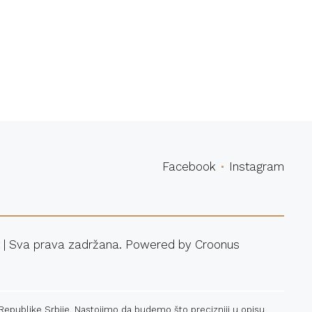
povina
Facebook
Instagram
 | Sva prava zadržana. Powered by
Croonus
 Republike Srbije. Nastojimo da budemo što precizniji u opisu