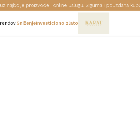
uz najbolje proizvode i online uslugu. Sigurna i pouzdana kup
rendovi
Sniženje
Investiciono zlato
GUESS NAKIT
Šifra: JUBE01096JWYGT/U