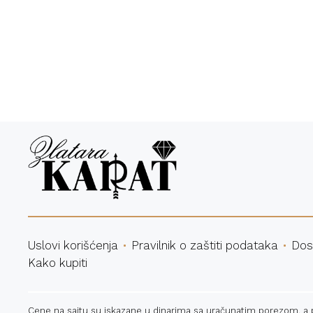
Bespl
Uslovi korišćenja
Pravilnik o zaštiti podataka
Dos
Kako kupiti
Cene na sajtu su iskazane u dinarima sa uračunatim porezom, a pla