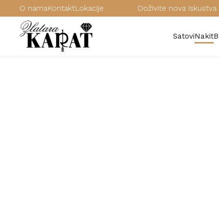
O nama
Kontakt
Lokacije
Doživite nova iskustva 
Satovi
Nakit
B
/
Karat zlatni nakit
/
Minđuše