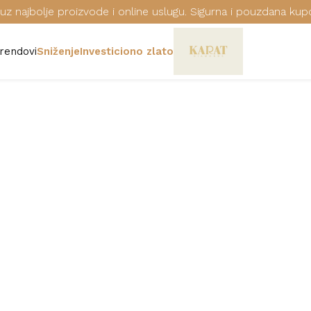
uz najbolje proizvode i online uslugu. Sigurna i pouzdana kup
rendovi
Sniženje
Investiciono zlato
GUESS NAKIT
Šifra: JUBN01471JWRHT/