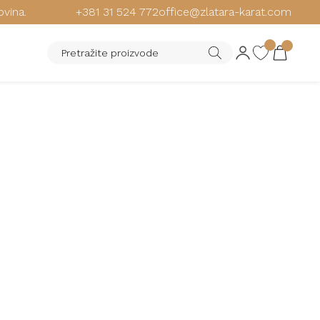
ovina.
+381 31 524 772
office@zlatara-karat.com
 OGRLICA
U