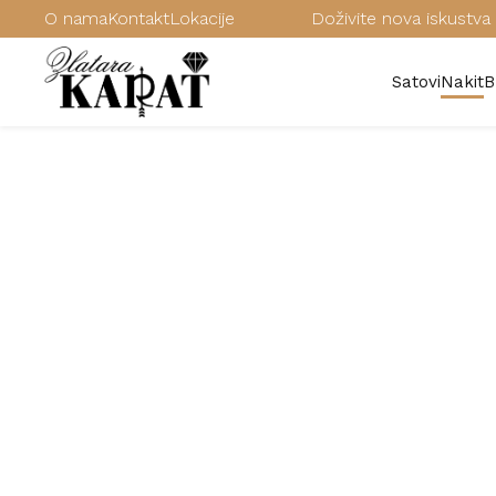
O nama
Kontakt
Lokacije
Doživite nova iskustva 
Satovi
Nakit
B
/
Karat zlatni nakit
/
Ogrlice