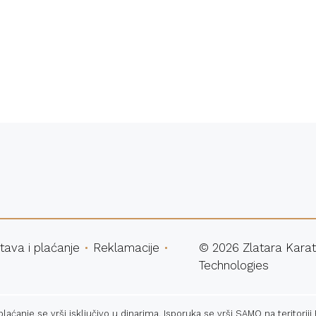
atna dostava
Sigurna ku
tava i plaćanje
Reklamacije
©
2026
Zlatara Karat
Technologies
ćanje se vrši isključivo u dinarima. Isporuka se vrši SAMO na teritoriji