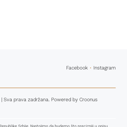
povina
Facebook
Instagram
 | Sva prava zadržana. Powered by
Croonus
 Republike Srbije. Nastojimo da budemo što precizniji u opisu