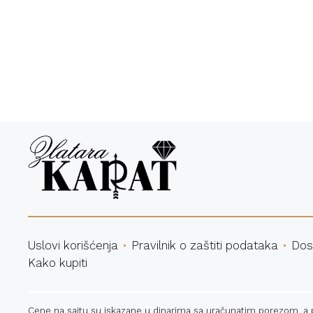
Bespl
Uslovi korišćenja
Pravilnik o zaštiti podataka
Dos
Kako kupiti
Cene na sajtu su iskazane u dinarima sa uračunatim porezom, a pla