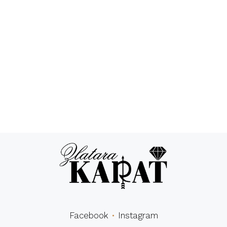
Povraćaj novca
24/7 podrška
Besplatna
Sigurna
dostava
kupovina
Facebook
Instagram