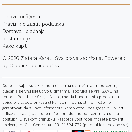
Uslovi korišćenja
Pravilnik o zaštiti podataka
Dostava i plaćanje
Reklamacije
Kako kupiti
©
2026
Zlatara Karat | Sva prava zadržana. Powered
by
Croonus Technologies
Cene na sajtu su iskazane u dinarima sa uračunatim porezom, a
plaćanje se vrši isključivo u dinarima. Isporuka se vrši SAMO na
teritoriji Republike Srbije. Nastojimo da budemo što precizniji u
opisu proizvoda, prikazu slika i samih cena, ali ne možemo
garantovati da su sve informacije kompletne i bez grešaka. Svi artikli
prikazani na sajtu su deo naše ponude i ne podrazumeva da su
dostupni u svakom trenutku. Raspoloživost robe možete proveriti
pozivanjem Call Centra na
+381 31 524 772
(po ceni lokalnog poziva).