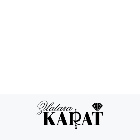
Povraćaj novca
24/7 podrška
Besplatna
Sigurna
dostava
kupovina