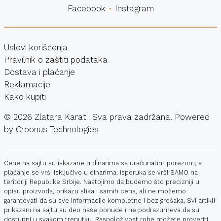
Facebook
Instagram
Uslovi korišćenja
Pravilnik o zaštiti podataka
Dostava i plaćanje
Reklamacije
Kako kupiti
©
2026
Zlatara Karat | Sva prava zadržana. Powered
by
Croonus Technologies
Cene na sajtu su iskazane u dinarima sa uračunatim porezom, a
plaćanje se vrši isključivo u dinarima. Isporuka se vrši SAMO na
teritoriji Republike Srbije. Nastojimo da budemo što precizniji u
opisu proizvoda, prikazu slika i samih cena, ali ne možemo
garantovati da su sve informacije kompletne i bez grešaka. Svi artikli
prikazani na sajtu su deo naše ponude i ne podrazumeva da su
dostupni u svakom trenutku. Raspoloživost robe možete proveriti