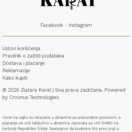
Facebook
Instagram
Uslovi korišćenja
Pravilnik o zaštiti podataka
Dostava i plaćanje
Reklamacije
Kako kupiti
©
2026
Zlatara Karat | Sva prava zadržana. Powered
by
Croonus Technologies
Cene na sajtu su iskazane u dinarima sa uračunatim porezom, a
plaćanje se vrši isključivo u dinarima. Isporuka se vrši SAMO na
teritoriji Republike Srbije. Nastojimo da budemo što precizniji u