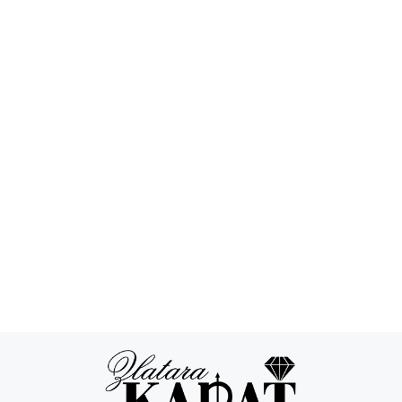
Povraćaj novca
24/7 podrška
Besplatna
Sigurna
dostava
kupovina