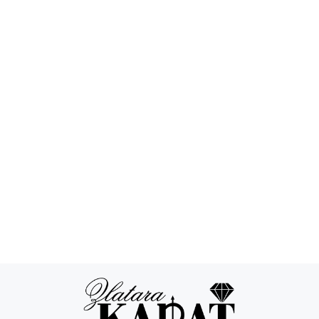
Povraćaj novca
24/7 podrška
Besplatna
Sigurna
dostava
kupovina