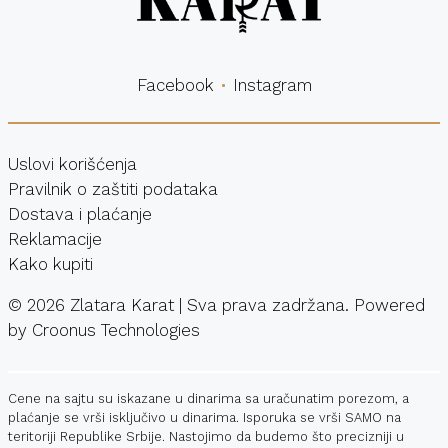
Facebook
Instagram
Uslovi korišćenja
Pravilnik o zaštiti podataka
Dostava i plaćanje
Reklamacije
Kako kupiti
©
2026
Zlatara Karat | Sva prava zadržana. Powered
by
Croonus Technologies
Cene na sajtu su iskazane u dinarima sa uračunatim porezom, a
plaćanje se vrši isključivo u dinarima. Isporuka se vrši SAMO na
teritoriji Republike Srbije. Nastojimo da budemo što precizniji u