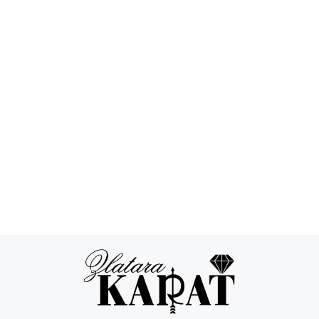
Povraćaj novca
24/7 podrška
Besplatna
Sigurna
dostava
kupovina