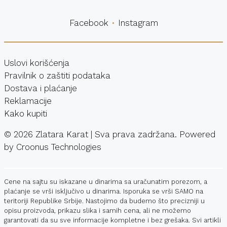
Facebook
Instagram
Uslovi korišćenja
Pravilnik o zaštiti podataka
Dostava i plaćanje
Reklamacije
Kako kupiti
©
2026
Zlatara Karat | Sva prava zadržana. Powered
by
Croonus Technologies
Cene na sajtu su iskazane u dinarima sa uračunatim porezom, a
plaćanje se vrši isključivo u dinarima. Isporuka se vrši SAMO na
teritoriji Republike Srbije. Nastojimo da budemo što precizniji u
opisu proizvoda, prikazu slika i samih cena, ali ne možemo
garantovati da su sve informacije kompletne i bez grešaka. Svi artikli