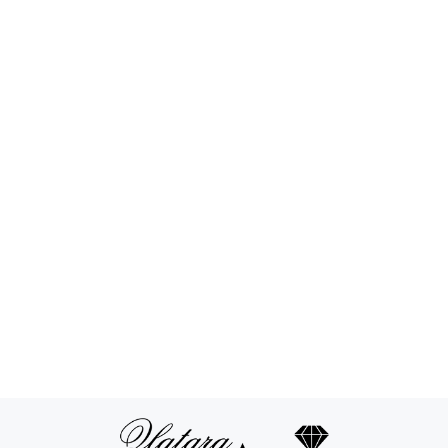
Povraćaj novca
24/7 podrška
Besplatna
Sigurna
dostava
kupovina