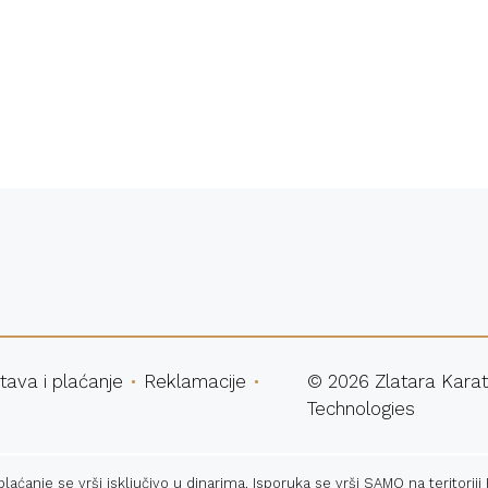
atna dostava
Sigurna ku
tava i plaćanje
Reklamacije
©
2026
Zlatara Karat
Technologies
ćanje se vrši isključivo u dinarima. Isporuka se vrši SAMO na teritoriji