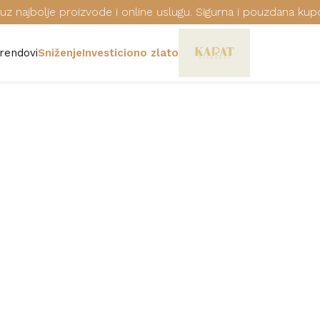
uz najbolje proizvode i online uslugu. Sigurna i pouzdana kup
rendovi
Sniženje
Investiciono zlato
RUČNI SAT E
Šifra: AR11472