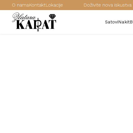
O nama
Kontakt
Lokacije
Doživite nova iskustva 
Satovi
Nakit
B
/
Satovi
/
Muški satovi
/
EMPORIO ARMANI muški satovi