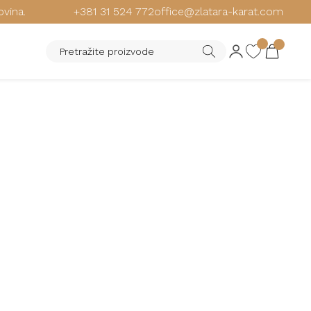
ovina.
+381 31 524 772
office@zlatara-karat.com
MPORIO ARMANI