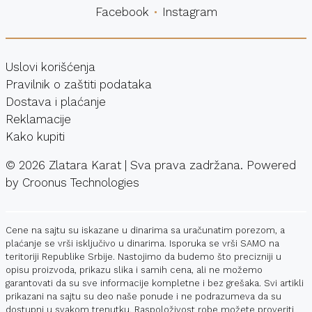
Facebook
Instagram
Uslovi korišćenja
Pravilnik o zaštiti podataka
Dostava i plaćanje
Reklamacije
Kako kupiti
©
2026
Zlatara Karat | Sva prava zadržana. Powered
by
Croonus Technologies
Cene na sajtu su iskazane u dinarima sa uračunatim porezom, a
plaćanje se vrši isključivo u dinarima. Isporuka se vrši SAMO na
teritoriji Republike Srbije. Nastojimo da budemo što precizniji u
opisu proizvoda, prikazu slika i samih cena, ali ne možemo
garantovati da su sve informacije kompletne i bez grešaka. Svi artikli
prikazani na sajtu su deo naše ponude i ne podrazumeva da su
dostupni u svakom trenutku. Raspoloživost robe možete proveriti