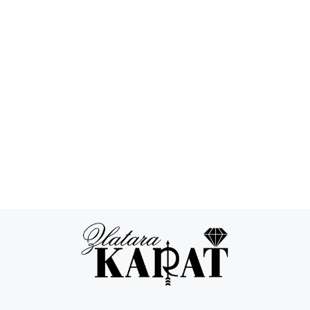
Povraćaj novca
24/7 podrška
Besplatna
Sigurna
dostava
kupovina