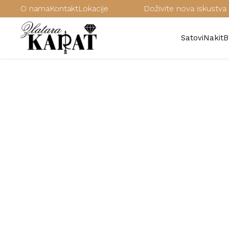
O nama
Kontakt
Lokacije
Doživite nova iskustva 
Satovi
Nakit
B
/
Satovi
/
Ženski satovi