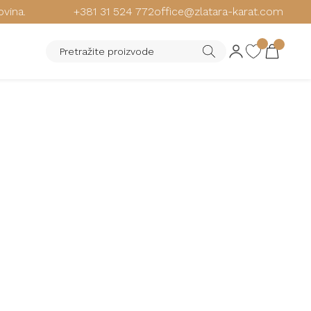
ovina.
+381 31 524 772
office@zlatara-karat.com
PRIT