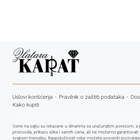
Bespl
Uslovi korišćenja
Pravilnik o zaštiti podataka
Dos
Kako kupiti
Cene na sajtu su iskazane u dinarima sa uračunatim porezom, a pla
proizvoda, prikazu slika i samih cena, ali ne možemo garantovati
svakom trenutku. Raspoloživost robe možete proveriti pozivanje