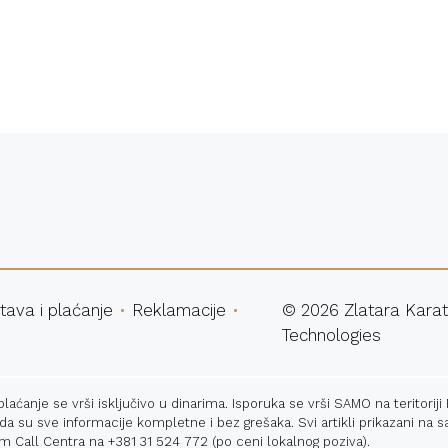
atna dostava
Sigurna ku
tava i plaćanje
Reklamacije
©
2026
Zlatara Karat
Technologies
ćanje se vrši isključivo u dinarima. Isporuka se vrši SAMO na teritoriji
 da su sve informacije kompletne i bez grešaka. Svi artikli prikazani n
m Call Centra na
+381 31 524 772
(po ceni lokalnog poziva).