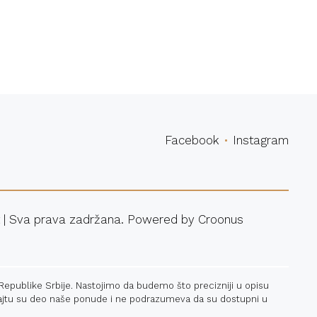
povina
Facebook
Instagram
 | Sva prava zadržana. Powered by
Croonus
 Republike Srbije. Nastojimo da budemo što precizniji u opisu
a sajtu su deo naše ponude i ne podrazumeva da su dostupni u