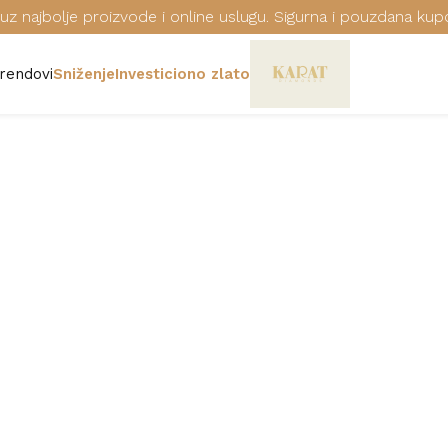
uz najbolje proizvode i online uslugu. Sigurna i pouzdana kup
rendovi
Sniženje
Investiciono zlato
RUČNI SAT ES
Šifra: ES1L143L1015