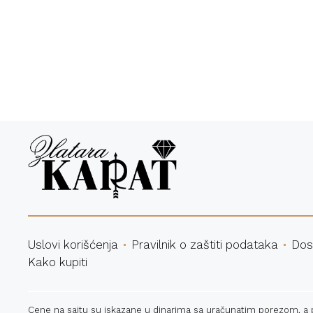
Bespl
Uslovi korišćenja
Pravilnik o zaštiti podataka
Dos
Kako kupiti
Cene na sajtu su iskazane u dinarima sa uračunatim porezom, a pla