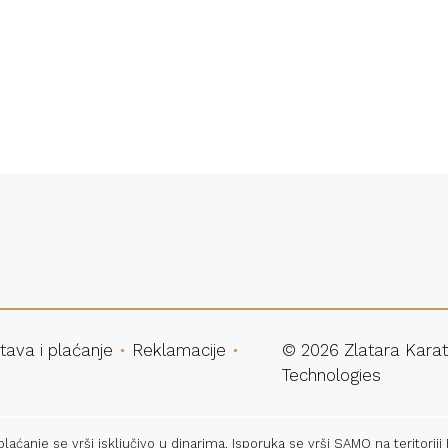
atna dostava
Sigurna ku
tava i plaćanje
Reklamacije
©
2026
Zlatara Karat
Technologies
ćanje se vrši isključivo u dinarima. Isporuka se vrši SAMO na teritoriji