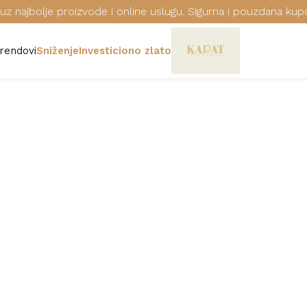
uz najbolje proizvode i online uslugu. Sigurna i pouzdana kup
rendovi
Sniženje
Investiciono zlato
RUČNI SAT ES
Šifra: ES1L193M0095