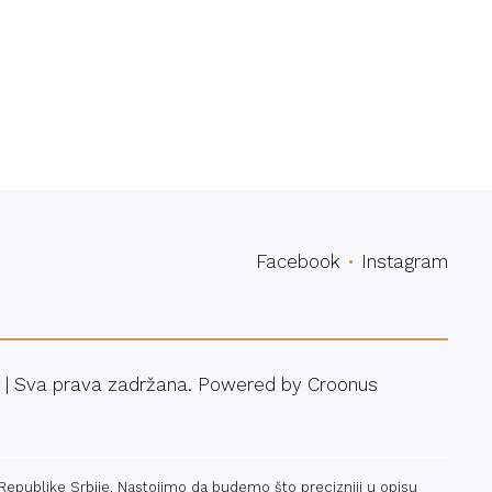
povina
Facebook
Instagram
 | Sva prava zadržana. Powered by
Croonus
 Republike Srbije. Nastojimo da budemo što precizniji u opisu