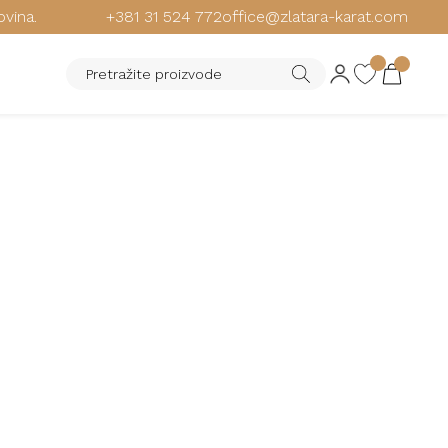
ovina.
+381 31 524 772
office@zlatara-karat.com
PRIT