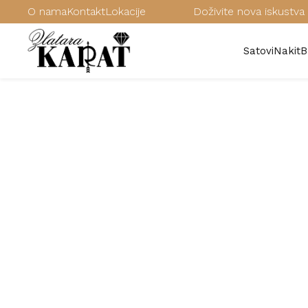
O nama
Kontakt
Lokacije
Doživite nova iskustva 
Satovi
Nakit
B
/
Satovi
/
Ženski satovi