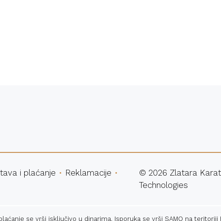
atna dostava
Sigurna ku
tava i plaćanje
Reklamacije
©
2026
Zlatara Karat
Technologies
ćanje se vrši isključivo u dinarima. Isporuka se vrši SAMO na teritoriji