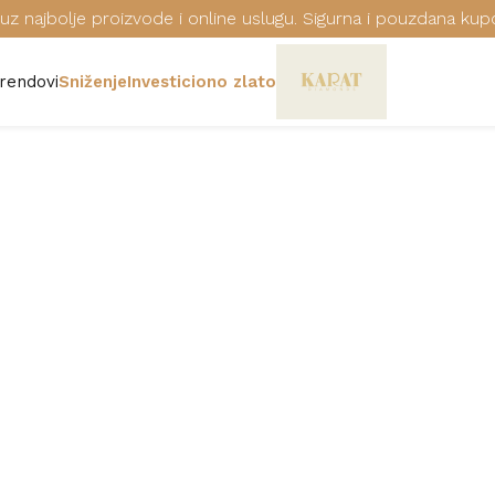
uz najbolje proizvode i online uslugu. Sigurna i pouzdana kup
rendovi
Sniženje
Investiciono zlato
RUČNI SAT FE
Šifra: F16632/3