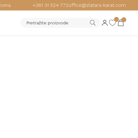
ovina.
+381 31 524 772
office@zlatara-karat.com
STINA