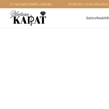
O nama
Kontakt
Lokacije
Doživite nova iskustva 
Satovi
Nakit
B
/
Satovi
/
Muški satovi
/
FESTINA muški satovi