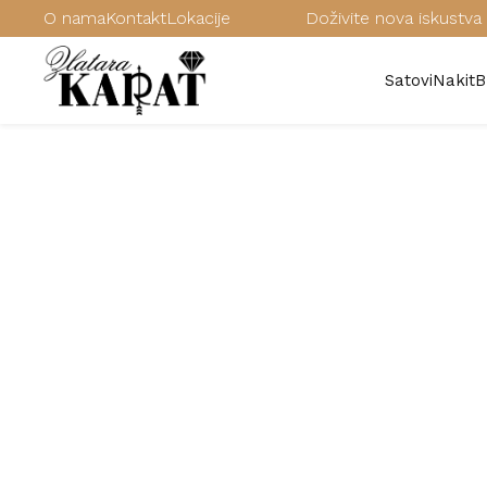
O nama
Kontakt
Lokacije
Doživite nova iskustva 
Satovi
Nakit
B
/
Satovi
/
Muški satovi
/
FOSSIL muški satovi