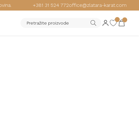
ovina.
+381 31 524 772
office@zlatara-karat.com
SSIL