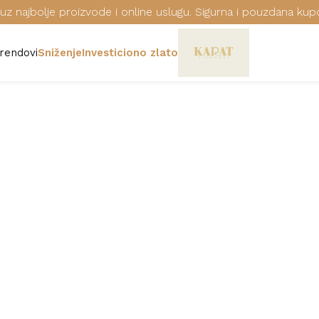
uz najbolje proizvode i online uslugu. Sigurna i pouzdana kup
rendovi
Sniženje
Investiciono zlato
RUČNI SAT FO
Šifra: FS5847