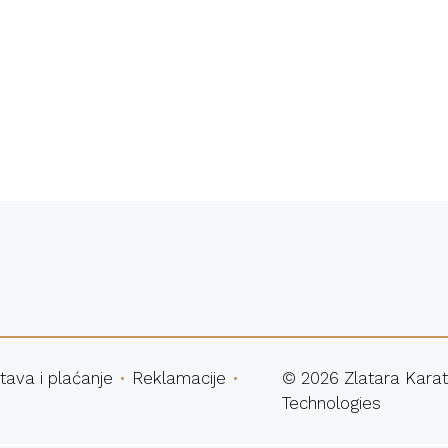
atna dostava
Sigurna ku
tava i plaćanje
Reklamacije
©
2026
Zlatara Karat
Technologies