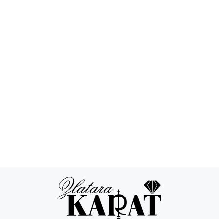
Povraćaj novca
24/7 podrška
Besplatna
Sigurna
dostava
kupovina