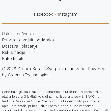
Facebook
Instagram
Uslovi korišćenja
Pravilnik o zaštiti podataka
Dostava i plaćanje
Reklamacije
Kako kupiti
©
2026
Zlatara Karat | Sva prava zadržana. Powered
by
Croonus Technologies
Cene na sajtu su iskazane u dinarima sa uračunatim porezom, a
plaćanje se vrši isključivo u dinarima. Isporuka se vrši SAMO na
teritoriji Republike Srbije. Nastojimo da budemo što precizniji u
opisu proizvoda, prikazu slika i samih cena, ali ne možemo
garantovati da su sve informacije kompletne i bez grešaka. Svi artikli