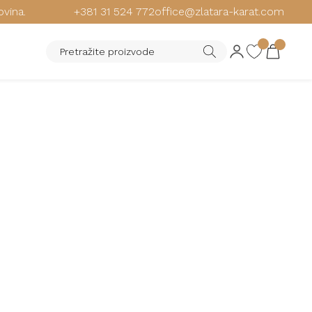
ovina.
+381 31 524 772
office@zlatara-karat.com
SSIL