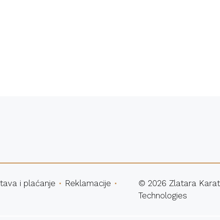
atna dostava
Sigurna ku
tava i plaćanje
Reklamacije
©
2026
Zlatara Karat
Technologies