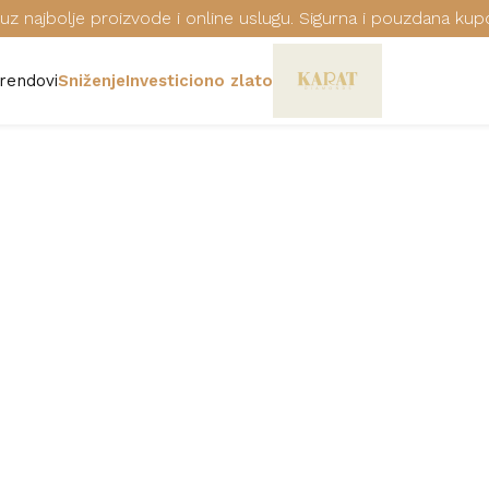
uz najbolje proizvode i online uslugu. Sigurna i pouzdana kup
rendovi
Sniženje
Investiciono zlato
RUČNI SAT FO
Šifra: FS4775