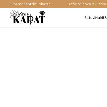
O nama
Kontakt
Lokacije
Doživite nova iskustva 
Satovi
Nakit
B
/
Satovi
/
Muški satovi
/
FOSSIL muški satovi