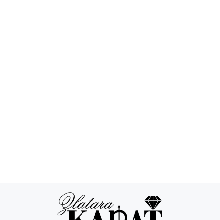
Povraćaj novca
24/7 podrška
Besplatna
Sigurna
dostava
kupovina