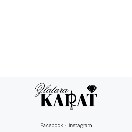
Povraćaj novca
24/7 podrška
Besplatna
Sigurna
dostava
kupovina
Facebook
Instagram