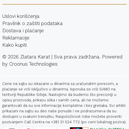
Uslovi korišćenja
Pravilnik o zaštiti podataka
Dostava i plaćanje
Reklamacije
Kako kupiti
©
2026
Zlatara Karat | Sva prava zadržana. Powered
by
Croonus Technologies
Cene na sajtu su iskazane u dinarima sa uračunatim porezom, a
plaćanje se vrši isključivo u dinarima. Isporuka se vrši SAMO na
teritoriji Republike Srbije. Nastojimo da budemo što precizniji u
opisu proizvoda, prikazu slika i samih cena, ali ne možemo
garantovati da su sve informacije kompletne i bez grešaka. Svi artikli
prikazani na sajtu su deo naše ponude i ne podrazumeva da su
dostupni u svakom trenutku. Raspoloživost robe možete proveriti
pozivanjem Call Centra na
+381 31 524 772
(po ceni lokalnog poziva).