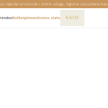
uz najbolje proizvode i online uslugu. Sigurna i pouzdana kup
rendovi
Sniženje
Investiciono zlato
VERENIČKI PR
Šifra: B243Ž