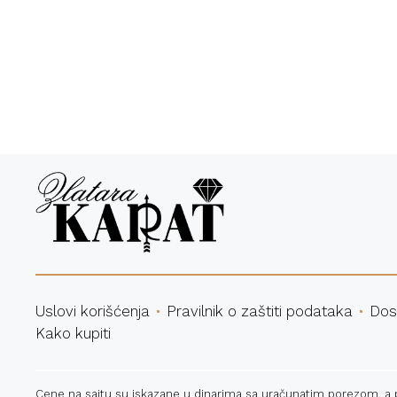
Bespl
Uslovi korišćenja
Pravilnik o zaštiti podataka
Dos
Kako kupiti
Cene na sajtu su iskazane u dinarima sa uračunatim porezom, a pla