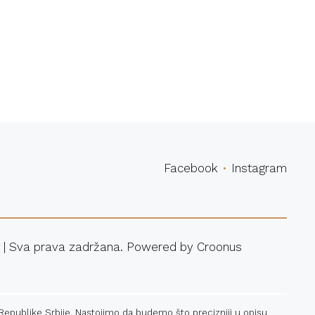
povina
Facebook
Instagram
 | Sva prava zadržana. Powered by
Croonus
 Republike Srbije. Nastojimo da budemo što precizniji u opisu