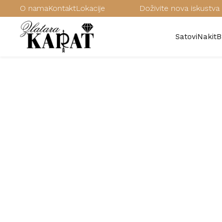
O nama
Kontakt
Lokacije
Doživite nova iskustva 
Satovi
Nakit
B
/
Karat zlatni nakit
/
Vereničko prstenje