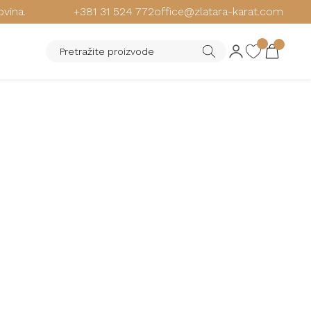
ovina.
+381 31 524 772
office@zlatara-karat.com
STEN OD ZLATA