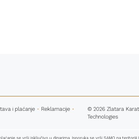
atna dostava
Sigurna ku
tava i plaćanje
Reklamacije
©
2026
Zlatara Karat
Technologies
ćanje se vrši isključivo u dinarima. Isporuka se vrši SAMO na teritoriji