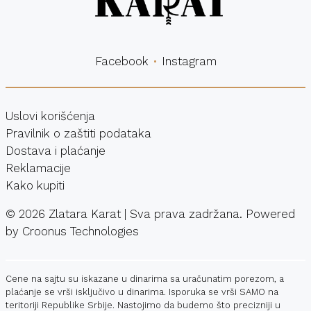
Facebook
Instagram
Uslovi korišćenja
Pravilnik o zaštiti podataka
Dostava i plaćanje
Reklamacije
Kako kupiti
©
2026
Zlatara Karat | Sva prava zadržana. Powered
by
Croonus Technologies
Cene na sajtu su iskazane u dinarima sa uračunatim porezom, a
plaćanje se vrši isključivo u dinarima. Isporuka se vrši SAMO na
teritoriji Republike Srbije. Nastojimo da budemo što precizniji u