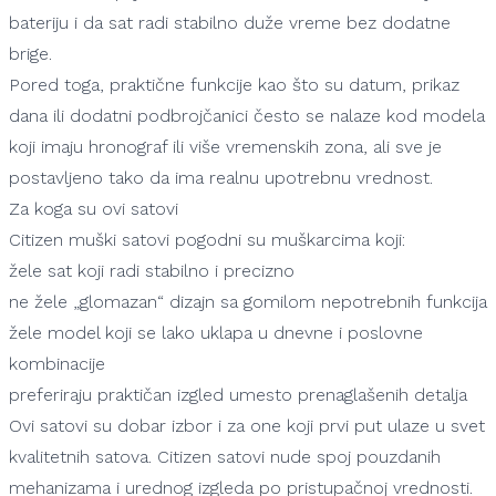
bateriju i da sat radi stabilno duže vreme bez dodatne
brige.
Pored toga, praktične funkcije kao što su datum, prikaz
dana ili dodatni podbrojčanici često se nalaze kod modela
koji imaju hronograf ili više vremenskih zona, ali sve je
postavljeno tako da ima realnu upotrebnu vrednost.
Za koga su ovi satovi
Citizen muški satovi pogodni su muškarcima koji:
žele sat koji radi stabilno i precizno
ne žele „glomazan“ dizajn sa gomilom nepotrebnih funkcija
žele model koji se lako uklapa u dnevne i poslovne
kombinacije
preferiraju praktičan izgled umesto prenaglašenih detalja
Ovi satovi su dobar izbor i za one koji prvi put ulaze u svet
kvalitetnih satova. Citizen satovi nude spoj pouzdanih
mehanizama i urednog izgleda po pristupačnoj vrednosti.