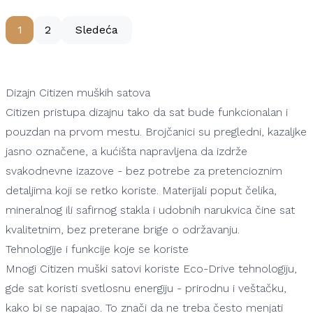
61.990,00 RSD
35.990,00 RSD
1
2
Sledeća
Dostupno
Dostupno
Dizajn Citizen muških satova
Citizen pristupa dizajnu tako da sat bude funkcionalan i
pouzdan na prvom mestu. Brojčanici su pregledni, kazaljke
jasno označene, a kućišta napravljena da izdrže
svakodnevne izazove - bez potrebe za pretencioznim
detaljima koji se retko koriste. Materijali poput čelika,
mineralnog ili safirnog stakla i udobnih narukvica čine sat
kvalitetnim, bez preterane brige o održavanju.
Tehnologije i funkcije koje se koriste
Mnogi Citizen muški satovi koriste Eco-Drive tehnologiju,
gde sat koristi svetlosnu energiju - prirodnu i veštačku,
kako bi se napajao. To znači da ne treba često menjati