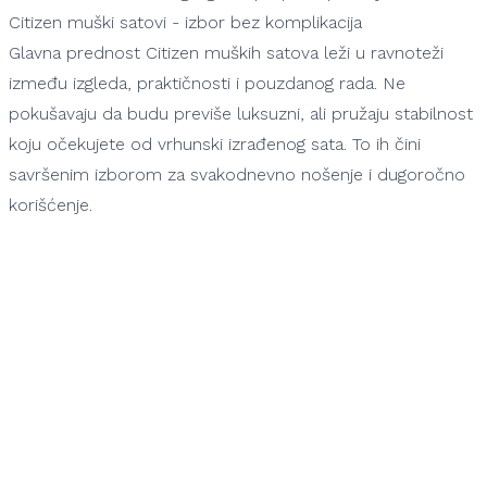
Citizen muški satovi - izbor bez komplikacija
Glavna prednost Citizen muških satova leži u ravnoteži
između izgleda, praktičnosti i pouzdanog rada. Ne
pokušavaju da budu previše luksuzni, ali pružaju stabilnost
koju očekujete od vrhunski izrađenog sata. To ih čini
savršenim izborom za svakodnevno nošenje i dugoročno
korišćenje.