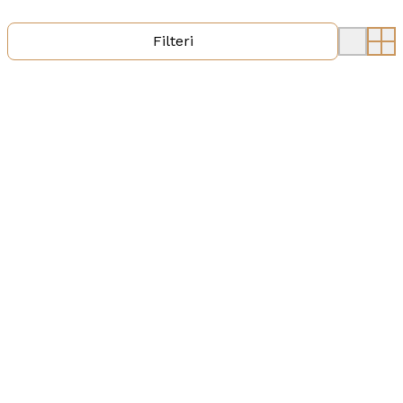
Filteri
NJ0151-88X RUČNI SAT
RUČNI SAT CITIZEN
Šifra:
NJ0151-88X
Šifra:
AW1765-88X
38.990,00 RSD
25.990,00 RSD
Dostupno
Dostupno