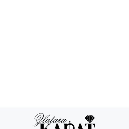
Povraćaj novca
24/7 podrška
Besplatna
Sigurna
dostava
kupovina