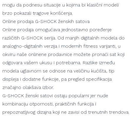
mogu da podnesu situacije u kojima bi klasični modeli
brzo pokazali tragove korišćenja.
Online prodaja G-SHOCK ženskih satova
Online prodaja omogućava jednostavno poređenje
različitih G-SHOCK serija. Od manjih digitalnih modela do
analogno-digitalnih verzija i modernih fitness varijanti, u
okviru naše onlinene prodavnice možete pronaći sat koji
odgovara vašem ukusu i potrebama. Razlike između
modela uglavnom se odnose na veličinu kućišta, tip
displeja i dodatne funkcije, pa pregled specifikacija
značajno olakšava izbor.
G-SHOCK ženski satovi ostaju popularni jer nude
kombinaciju otpornosti, praktičnih funkcija i
prepoznatljivog dizajna koji ne zavisi od trenutnih trendova.