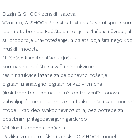
Dostupno
Dostupno
Dizajn G-SHOCK ženskih satova
Vizuelno, G-SHOCK ženski satovi ostaju verni sportskom
identitetu brenda. Kućišta su i dalje naglašena i čvrsta, ali
su proporcije uravnoteženije, a paleta boja šira nego kod
muških modela.
Najčešće karakteristike uključuju:
kompaktno kućište sa zaštitnim okvirom
resin narukvice lagane za celodnevno nošenje
digitalni ili analogno-digitalni prikaz vremena
širok izbor boja: od neutralnih do izraženijih tonova
Zahvaljujući tome, sat može da funkcioniše i kao sportski
model i kao deo svakodnevnog stila, bez potrebe za
posebnim prilagođavanjem garderobi.
Veličina i udobnost nošenja
Razlika između muških i ženskih G-SHOCK modela