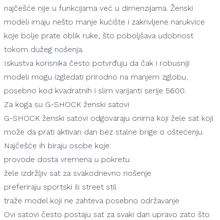
najčešće nije u funkcijama već u dimenzijama. Ženski
modeli imaju nešto manje kućište i zakrivljene narukvice
koje bolje prate oblik ruke, što poboljšava udobnost
tokom dužeg nošenja.
Iskustva korisnika često potvrđuju da čak i robusniji
modeli mogu izgledati prirodno na manjem zglobu,
posebno kod kvadratnih i slim varijanti serije 5600.
Za koga su G-SHOCK ženski satovi
G-SHOCK ženski satovi odgovaraju onima koji žele sat koji
može da prati aktivan dan bez stalne brige o oštećenju.
Najčešće ih biraju osobe koje:
provode dosta vremena u pokretu
žele izdržljiv sat za svakodnevno nošenje
preferiraju sportski ili street stil
traže model koji ne zahteva posebno održavanje
Ovi satovi često postaju sat za svaki dan upravo zato što