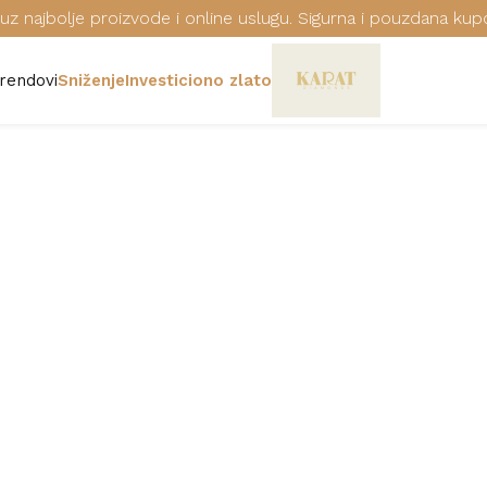
uz najbolje proizvode i online uslugu. Sigurna i pouzdana kup
rendovi
Sniženje
Investiciono zlato
RUČNI SAT G
Šifra: BGA-250-4AER