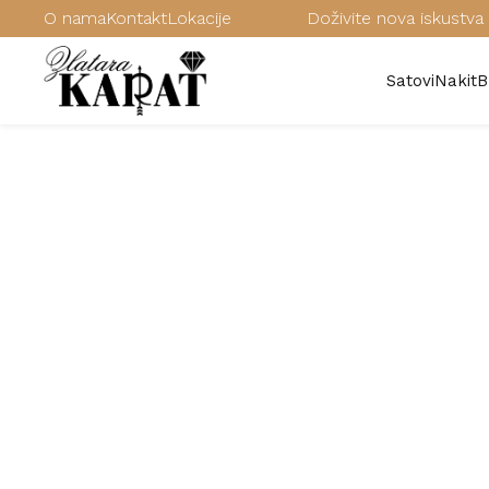
O nama
Kontakt
Lokacije
Doživite nova iskustva 
Satovi
Nakit
B
/
Satovi
/
Ženski satovi
/
G-SHOCK ženski satovi