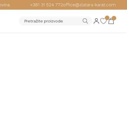
ovina.
+381 31 524 772
office@zlatara-karat.com
-SHOCK