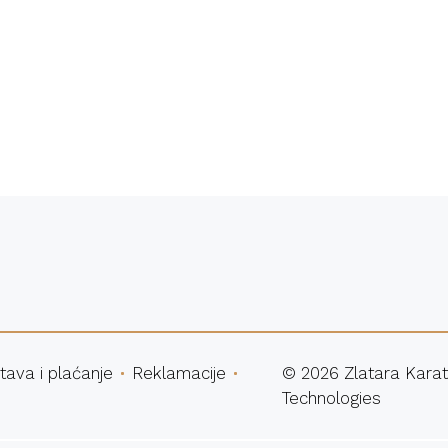
atna dostava
Sigurna ku
tava i plaćanje
Reklamacije
©
2026
Zlatara Karat
Technologies