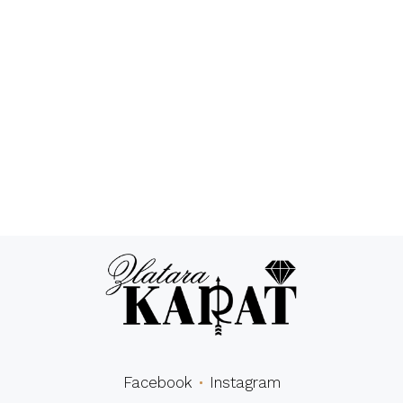
Povraćaj novca
24/7 podrška
Besplatna
Sigurna
dostava
kupovina
Facebook
Instagram