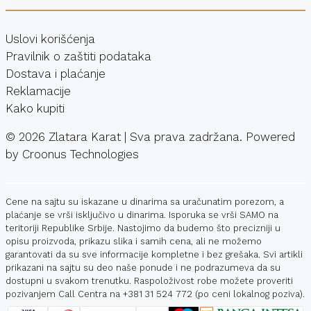
Uslovi korišćenja
Pravilnik o zaštiti podataka
Dostava i plaćanje
Reklamacije
Kako kupiti
©
2026
Zlatara Karat | Sva prava zadržana. Powered
by
Croonus Technologies
Cene na sajtu su iskazane u dinarima sa uračunatim porezom, a
plaćanje se vrši isključivo u dinarima. Isporuka se vrši SAMO na
teritoriji Republike Srbije. Nastojimo da budemo što precizniji u
opisu proizvoda, prikazu slika i samih cena, ali ne možemo
garantovati da su sve informacije kompletne i bez grešaka. Svi artikli
prikazani na sajtu su deo naše ponude i ne podrazumeva da su
dostupni u svakom trenutku. Raspoloživost robe možete proveriti
pozivanjem Call Centra na
+381 31 524 772
(po ceni lokalnog poziva).